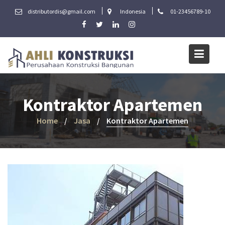
Skip
distributordis@gmail.com
Indonesia
01-23456789-10
to
content
Kontraktor Apartemen
Home
Jasa
Kontraktor Apartemen