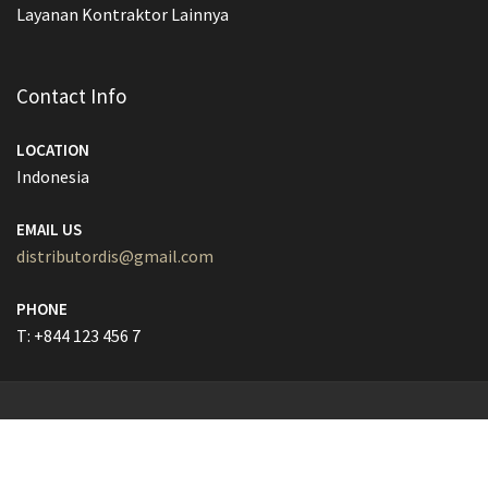
Layanan Kontraktor Lainnya
Contact Info
LOCATION
Indonesia
EMAIL US
distributordis@gmail.com
PHONE
T: +844 123 456 7
© All Right Reserved
Lawyer Zone by
Acme Themes