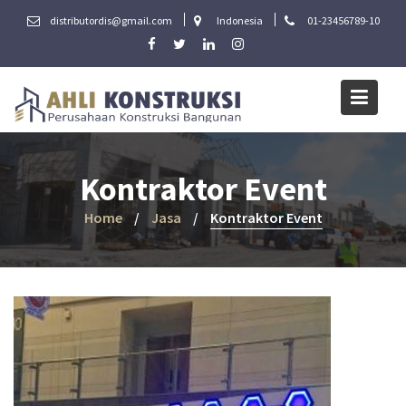
Skip
distributordis@gmail.com
Indonesia
01-23456789-10
to
content
Kontraktor Event
Home
Jasa
Kontraktor Event