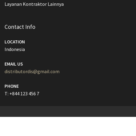
Layanan Kontraktor Lainnya
Contact Info
LOCATION
Indonesia
EMAIL US
distributordis@gmail.com
PHONE
T: +844 123 456 7
© All Right Reserved
Lawyer Zone by
Acme Themes